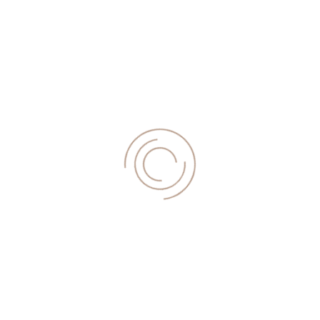
Pate werden.pdf
(109,2 KiB)
Satzung.pdf
(91,7 KiB)
Beitrittserklaerung.pdf
(245,1 KiB)
Zum Newsletter anmelden
Spendenkonten
SCHULWEG e.V.
GLS Gemeinschaftsbank eG, Bochum
IBAN: DE75 4306 0967 6038 5459 00
BIC: GENO DE M 1 GLS
Freie Gemeinschaftsbank Basel
IBAN: CH60 0839 2000 1521 3730 0
BIC: FRGG CH B1 XXX