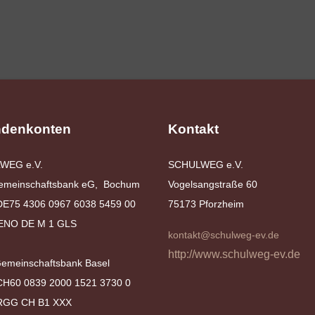
denkonten
Kontakt
WEG e.V.
SCHULWEG e.V.
emeinschaftsbank eG, Bochum
Vogelsangstraße 60
DE75 4306 0967 6038 5459 00
75173 Pforzheim
GENO DE M 1 GLS
kontakt@schulweg-ev.de
http://www.schulweg-ev.de
Gemeinschaftsbank Basel
CH60 0839 2000 1521 3730 0
FRGG CH B1 XXX