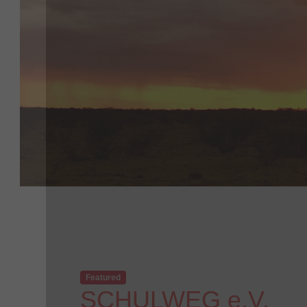
Featured
SCHULWEG e.V.